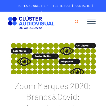
REP LA NEWSLETTER
FES-TE SOCI
CONTACTE
ÀREA DIGITAL SOCIS
Zoom Marques 2020:
Brands&Covid: