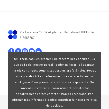
Via Laietana 32-34 4ª planta . Barcelona 08003. Telf:
616663567
Utilitzem cookies pròpies i de tercers per conèixer l’ús
que es fa del nostre portal i poder millorar-lo i adaptar-
Bases legals
|
Política de privacitat
ne els continguts segons les vostres preferències. Podeu
acceptar-les totes, refusar-les totes o triar la vostra
configuració en prémer els botons corresponents. No
consentir o retirar el consentiment pot afectar
negativament certes característiques i funcions. Per
obtenir més informació podeu consultar la nostra Política
© 2024 Clúster Audiovisual de Catalunya
de Cookies.