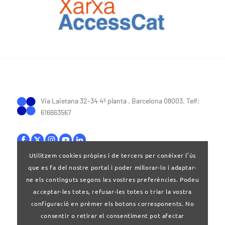
Via Laietana 32-34 4ª planta . Barcelona 08003. Telf:
616663567
Utilitzem cookies pròpies i de tercers per conèixer l’ús
que es fa del nostre portal i poder millorar-lo i adaptar-
Bases legals
|
Política de privacitat
ne els continguts segons les vostres preferències. Podeu
acceptar-les totes, refusar-les totes o triar la vostra
configuració en prémer els botons corresponents. No
consentir o retirar el consentiment pot afectar