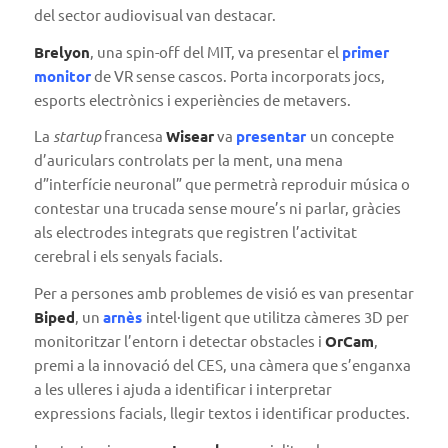
del sector audiovisual van destacar.
Brelyon
, una spin-off del MIT, va presentar el
primer
monitor
de VR sense cascos. Porta incorporats jocs,
esports electrònics i experiències de metavers.
La
startup
francesa
Wisear
va
presentar
un concepte
d’auriculars controlats per la ment, una mena
d”interfície neuronal” que permetrà reproduir música o
contestar una trucada sense moure’s ni parlar, gràcies
als electrodes integrats que registren l’activitat
cerebral i els senyals facials.
Per a persones amb problemes de visió es van presentar
Biped
, un
arnès
intel·ligent que utilitza càmeres 3D per
monitoritzar l’entorn i detectar obstacles i
OrCam
,
premi a la innovació del CES, una càmera que s’enganxa
a les ulleres i ajuda a identificar i interpretar
expressions facials, llegir textos i identificar productes.