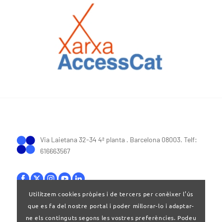
Via Laietana 32-34 4ª planta . Barcelona 08003. Telf:
616663567
Utilitzem cookies pròpies i de tercers per conèixer l’ús
que es fa del nostre portal i poder millorar-lo i adaptar-
Bases legals
|
Política de privacitat
ne els continguts segons les vostres preferències. Podeu