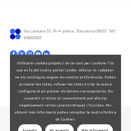
Via Laietana 32-34 4ª planta . Barcelona 08003. Telf:
616663567
Utilitzem cookies pròpies i de tercers per conèixer l’ús
que es fa del nostre portal i poder millorar-lo i adaptar-
Bases legals
|
Política de privacitat
ne els continguts segons les vostres preferències. Podeu
acceptar-les totes, refusar-les totes o triar la vostra
configuració en prémer els botons corresponents. No
consentir o retirar el consentiment pot afectar
negativament certes característiques i funcions. Per
obtenir més informació podeu consultar la nostra Política
© 2024 Clúster Audiovisual de Catalunya
de Cookies.
Accepto
No accepto
Més informació