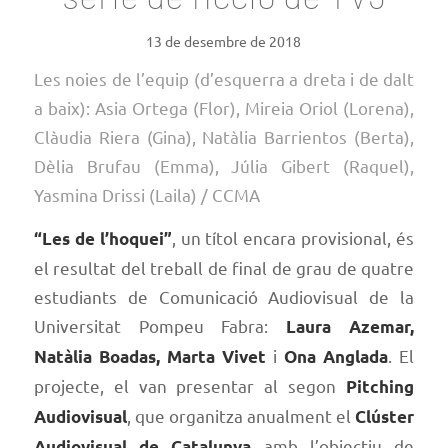
13 de desembre de 2018
Les noies de l’equip (d’esquerra a dreta i de dalt
a baix): Asia Ortega (Flor), Mireia Oriol (Lorena),
Clàudia Riera (Gina), Natàlia Barrientos (Berta),
Dèlia Brufau (Emma), Júlia Gibert (Raquel),
Yasmina Drissi (Laila) / CCMA
, un títol encara provisional, és
“Les de l’hoquei”
el resultat del treball de final de grau de quatre
estudiants de Comunicació Audiovisual de la
Universitat Pompeu Fabra:
Laura Azemar,
i
. El
Natàlia Boadas, Marta Vivet
Ona Anglada
projecte, el van presentar al segon
Pitching
, que organitza anualment el
Audiovisual
Clúster
amb l’objectiu de
Audiovisual de Catalunya