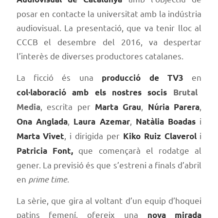
posar en contacte la universitat amb la indústria
audiovisual. La presentació, que va tenir lloc al
CCCB el desembre del 2016, va despertar
l’interès de diverses productores catalanes.
La ficció és una
en
producció de TV3
col·laboració amb els nostres socis
Brutal
, escrita per
,
,
Media
Marta Grau
Núria Parera
,
,
i
Ona Anglada
Laura Azemar
Natàlia Boadas
, i dirigida per
i
Marta Vivet
Kiko Ruiz Claverol
que començarà el rodatge al
Patricia Font,
gener. La previsió és que s’estreni a finals d’abril
en
prime time
.
La sèrie, que gira al voltant d’un equip d’hoquei
patins femení, ofereix una
nova mirada