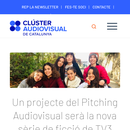
REP LA NEWSLETTER
FES-TE SOCI
CONTACTE
ÀREA DIGITAL SOCIS
Un projecte del Pitching
Audiovisual serà la nova
sèrie de ficció de TV3