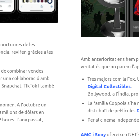
 nocturnes de les
ncia, revifen gràcies a les
Amb anterioritat ens hem pr
veritat és que no paren d’ap
a de combinar vendes i
r una col·laboració amb
Tres majors com la Fox, 
, Snapchat, TikTok i també
Digital Collectibles
.
Bollywood, a l’Índia, pr
La família Coppola s’ha
fenomen. A l’octubre un
distribuït de pel·lícules
D
 milions de dòlars en
 hores. L’any passat,
Per al cinema independen
AMC i Sony
ofereixen NFT’s