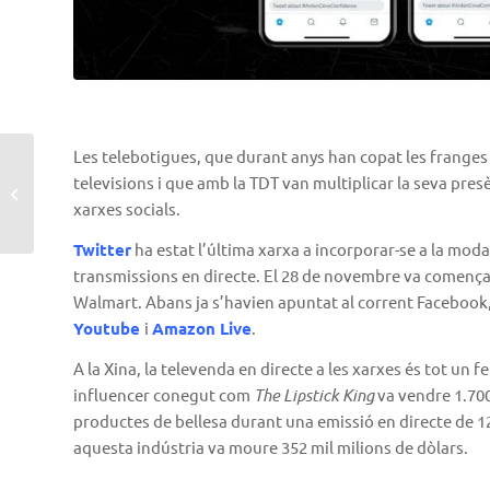
Les telebotigues, que durant anys han copat les franges
Publicitat, superfícies
televisions i que amb la TDT van multiplicar la seva presè
interactives i indústria
xarxes socials.
5.0
Twitter
ha estat l’última xarxa a incorporar-se a la mod
transmissions en directe. El 28 de novembre va comença
Walmart. Abans ja s’havien apuntat al corrent Facebook
Youtube
i
Amazon Live
.
A la Xina, la televenda en directe a les xarxes és tot un 
influencer conegut com
The Lipstick King
va vendre 1.700
productes de bellesa durant una emissió en directe de 12
aquesta indústria va moure 352 mil milions de dòlars.