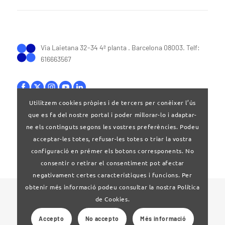
Via Laietana 32-34 4ª planta . Barcelona 08003. Telf:
616663567
Utilitzem cookies pròpies i de tercers per conèixer l’ús
que es fa del nostre portal i poder millorar-lo i adaptar-
Bases legals
ne els continguts segons les vostres preferències. Podeu
acceptar-les totes, refusar-les totes o triar la vostra
configuració en prémer els botons corresponents. No
consentir o retirar el consentiment pot afectar
negativament certes característiques i funcions. Per
obtenir més informació podeu consultar la nostra Política
© 2020 Clúster Audiovisual de Catalunya
de Cookies.
Accepto
No accepto
Més informació