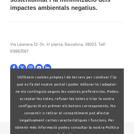
impactes ambientals negatius.
Via Laietana 32-34, 4ª planta. Barcelona, 08003. Telf:
616663567
Utilitzem cookies pròpies i de tercers per conèixer l’ús
que es fa del nostre portal i poder millorar-lo i adaptar-
Bases legals
ne els continguts segons les vostres preferències. Podeu
acceptar-les totes, refusar-les totes o triar la vostra
configuració en prémer els botons corresponents. No
consentir o retirar el consentiment pot afectar
negativament certes característiques i funcions. Per
obtenir més informació podeu consultar la nostra Política
© 2020 Clúster Audiovisual de Catalunya