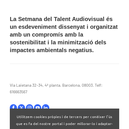
La Setmana del Talent Audiovisual és
un esdeveniment dissenyat i organitzat
amb un compromís amb la
sostenibilitat i la minimització dels
impactes ambientals negatius.
Via Laietana 32-34, 4ª planta. Barcelona, 08003. Telf:
616663567
Utilitzem cookies pròpies i de tercers per conèixer l’ús
que es fa del nostre portal i poder millorar-lo i adaptar-