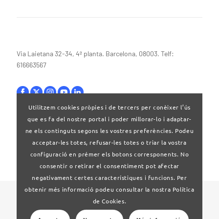
Via Laietana 32-34, 4ª planta. Barcelona, 08003. Telf:
616663567
Utilitzem cookies pròpies i de tercers per conèixer l’ús
que es fa del nostre portal i poder millorar-lo i adaptar-
Bases legals
ne els continguts segons les vostres preferències. Podeu
acceptar-les totes, refusar-les totes o triar la vostra
configuració en prémer els botons corresponents. No
consentir o retirar el consentiment pot afectar
negativament certes característiques i funcions. Per
obtenir més informació podeu consultar la nostra Política
© 2020 Clúster Audiovisual de Catalunya
de Cookies.