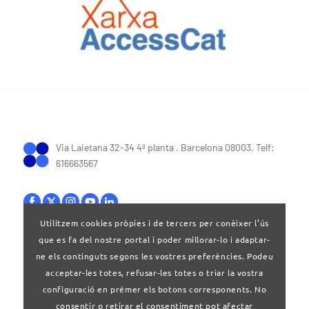
Via Laietana 32-34 4ª planta . Barcelona 08003. Telf:
616663567
Utilitzem cookies pròpies i de tercers per conèixer l’ús
que es fa del nostre portal i poder millorar-lo i adaptar-
Bases legals
|
Política de privacitat
ne els continguts segons les vostres preferències. Podeu
acceptar-les totes, refusar-les totes o triar la vostra
configuració en prémer els botons corresponents. No
consentir o retirar el consentiment pot afectar