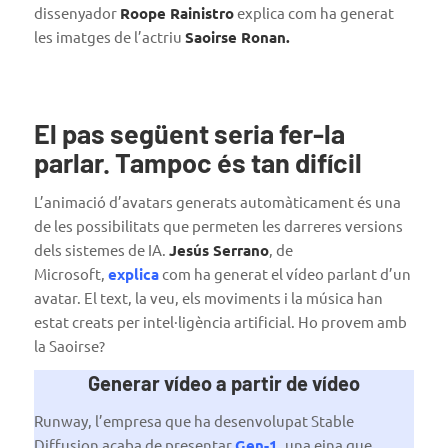
dissenyador
Roope Rainistro
explica com ha generat
les imatges de l’actriu
Saoirse Ronan.
El pas següent seria fer-la
parlar. Tampoc és tan difícil
L’animació d’avatars generats automàticament és una
de les possibilitats que permeten les darreres versions
dels sistemes de IA.
Jesús Serrano
, de
Microsoft,
explica
com ha generat el vídeo parlant d’un
avatar. El text, la veu, els moviments i la música han
estat creats per intel·ligència artificial. Ho provem amb
la Saoirse?
Generar vídeo a partir de vídeo
Runway, l’empresa que ha desenvolupat Stable
Diffusion acaba de presentar
Gen-1
, una eina que