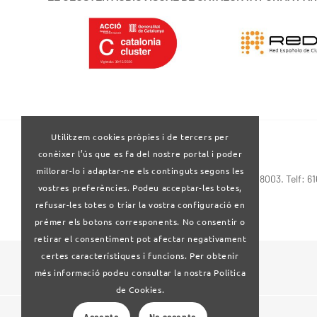
Utilitzem cookies pròpies i de tercers per
conèixer l’ús que es fa del nostre portal i poder
millorar-lo i adaptar-ne els continguts segons les
Via Laietana 32-34 4ª planta . Barcelona 08003. Telf: 6
vostres preferències. Podeu acceptar-les totes,
refusar-les totes o triar la vostra configuració en
prémer els botons corresponents. No consentir o
retirar el consentiment pot afectar negativament
certes característiques i funcions. Per obtenir
© 2024 Clúster Audiovisual de Catalunya
més informació podeu consultar la nostra Política
de Cookies.
Accepto
No accepto