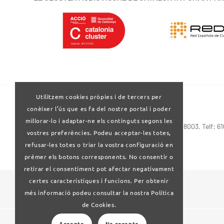
Utilitzem cookies pròpies i de tercers per
conèixer l’ús que es fa del nostre portal i poder
millorar-lo i adaptar-ne els continguts segons les
Via Laietana 32-34 4ª planta . Barcelona 08003. Telf: 6
vostres preferències. Podeu acceptar-les totes,
refusar-les totes o triar la vostra configuració en
prémer els botons corresponents. No consentir o
retirar el consentiment pot afectar negativament
certes característiques i funcions. Per obtenir
© 2024 Clúster Audiovisual de Catalunya
més informació podeu consultar la nostra Política
de Cookies.
Accepto
No accepto