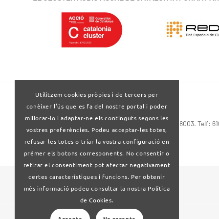
Utilitzem cookies pròpies i de tercers per
conèixer l’ús que es fa del nostre portal i poder
millorar-lo i adaptar-ne els continguts segons les
Via Laietana 32-34 4ª planta . Barcelona 08003. Telf: 6
vostres preferències. Podeu acceptar-les totes,
refusar-les totes o triar la vostra configuració en
prémer els botons corresponents. No consentir o
retirar el consentiment pot afectar negativament
certes característiques i funcions. Per obtenir
© 2024 Clúster Audiovisual de Catalunya
més informació podeu consultar la nostra Política
de Cookies.
Accepto
No accepto