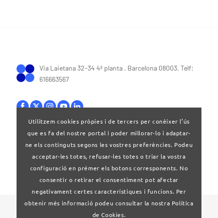
Via Laietana 32-34 4ª planta . Barcelona 08003. Telf:
616663567
Utilitzem cookies pròpies i de tercers per conèixer l’ús
que es fa del nostre portal i poder millorar-lo i adaptar-
Bases legals
|
Política de privacitat
ne els continguts segons les vostres preferències. Podeu
acceptar-les totes, refusar-les totes o triar la vostra
configuració en prémer els botons corresponents. No
consentir o retirar el consentiment pot afectar
negativament certes característiques i funcions. Per
obtenir més informació podeu consultar la nostra Política
© 2024 Clúster Audiovisual de Catalunya
de Cookies.