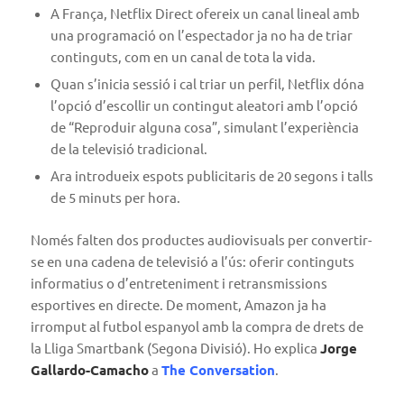
A França, Netflix Direct ofereix un canal lineal amb
una programació on l’espectador ja no ha de triar
continguts, com en un canal de tota la vida.
Quan s’inicia sessió i cal triar un perfil, Netflix dóna
l’opció d’escollir un contingut aleatori amb l’opció
de “Reproduir alguna cosa”, simulant l’experiència
de la televisió tradicional.
Ara introdueix espots publicitaris de 20 segons i talls
de 5 minuts per hora.
Només falten dos productes audiovisuals per convertir-
se en una cadena de televisió a l’ús: oferir continguts
informatius o d’entreteniment i retransmissions
esportives en directe. De moment, Amazon ja ha
irromput al futbol espanyol amb la compra de drets de
la Lliga Smartbank (Segona Divisió). Ho explica
Jorge
Gallardo-Camacho
a
The Conversation
.