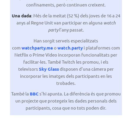
confinaments, però continuen creixent.
Una dada
: Més de la meitat (52 %) dels joves de 16 a 24
anys al Regne Unit van participar en alguna
watch
party
l’any passat.
Han sorgit serveis especialitzats
com
watchparty.me
o
watch.party
i plataformes com
Netflix o Prime Video incorporan funcionalitats per
facilitar-les. També Twitch les promou, i els
televisors
Sky Glass
disposen d’una càmera per
incorporar les imatges dels participants en les
trobades.
També la
BBC
s’hi apunta. La diferència és que promou
un projecte que protegeix les dades personals dels
participants, cosa que no tots poden dir.