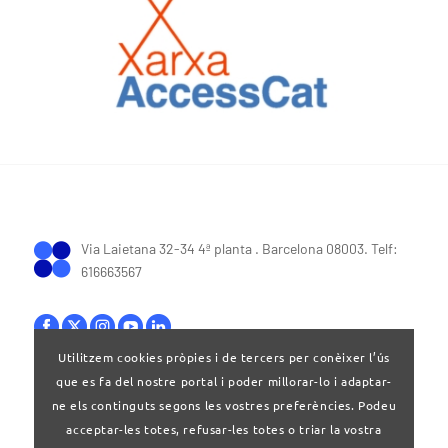
Via Laietana 32-34 4ª planta . Barcelona 08003. Telf:
616663567
Utilitzem cookies pròpies i de tercers per conèixer l’ús
que es fa del nostre portal i poder millorar-lo i adaptar-
Bases legals
|
Política de privacitat
ne els continguts segons les vostres preferències. Podeu
acceptar-les totes, refusar-les totes o triar la vostra