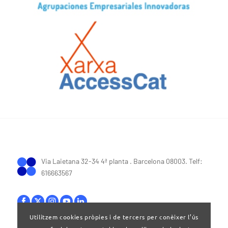
Via Laietana 32-34 4ª planta . Barcelona 08003. Telf:
616663567
Utilitzem cookies pròpies i de tercers per conèixer l’ús