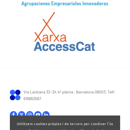
Via Laietana 32-34 4ª planta . Barcelona 08003. Telf:
616663567
Utilitzem cookies pròpies i de tercers per conèixer l’ús