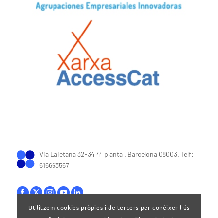
Via Laietana 32-34 4ª planta . Barcelona 08003. Telf:
616663567
Utilitzem cookies pròpies i de tercers per conèixer l’ús