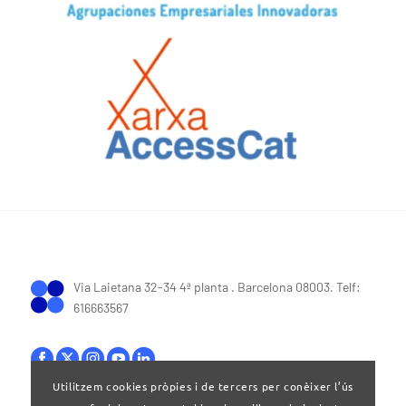
Via Laietana 32-34 4ª planta . Barcelona 08003. Telf:
616663567
Utilitzem cookies pròpies i de tercers per conèixer l’ús