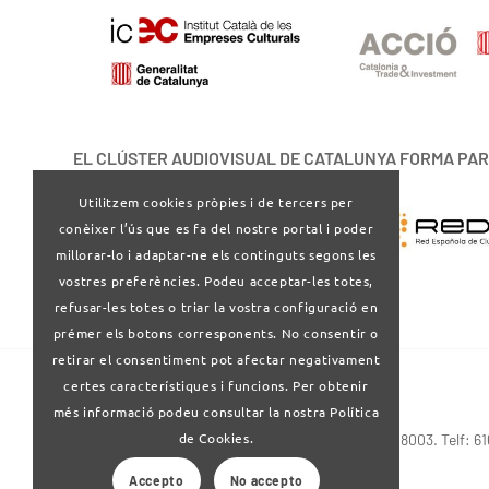
EL CLÚSTER AUDIOVISUAL DE CATALUNYA FORMA PAR
Utilitzem cookies pròpies i de tercers per
conèixer l’ús que es fa del nostre portal i poder
millorar-lo i adaptar-ne els continguts segons les
vostres preferències. Podeu acceptar-les totes,
refusar-les totes o triar la vostra configuració en
prémer els botons corresponents. No consentir o
retirar el consentiment pot afectar negativament
certes característiques i funcions. Per obtenir
més informació podeu consultar la nostra Política
de Cookies.
Via Laietana 32-34 4ª planta . Barcelona 08003. Telf: 6
Accepto
No accepto