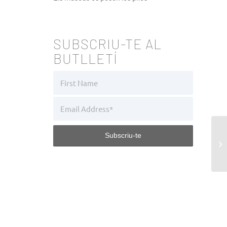
SUBSCRIU-TE AL
BUTLLETÍ
Br