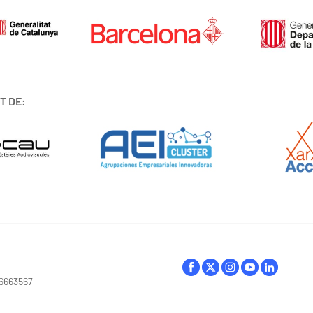
T DE:
16663567