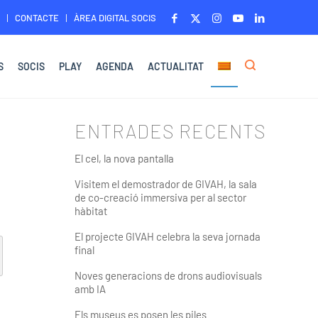
CONTACTE
ÀREA DIGITAL SOCIS
S
SOCIS
PLAY
AGENDA
ACTUALITAT
ENTRADES RECENTS
El cel, la nova pantalla
Visitem el demostrador de GIVAH, la sala
de co-creació immersiva per al sector
hàbitat
El projecte GIVAH celebra la seva jornada
final
Noves generacions de drons audiovisuals
amb IA
Els museus es posen les piles