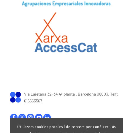
Via Laietana 32-34 4ª planta . Barcelona 08003. Telf:
616663567
Utilitzem cookies pròpies i de tercers per conèixer l’ús