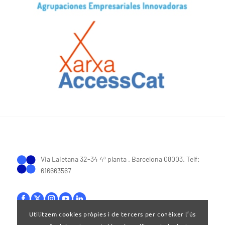
Via Laietana 32-34 4ª planta . Barcelona 08003. Telf:
616663567
Utilitzem cookies pròpies i de tercers per conèixer l’ús