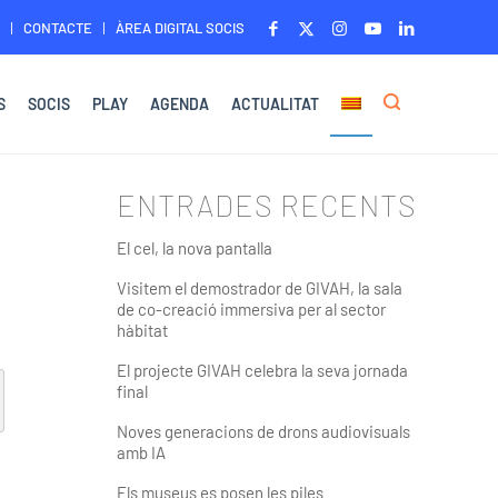
CONTACTE
ÀREA DIGITAL SOCIS
S
SOCIS
PLAY
AGENDA
ACTUALITAT
ENTRADES RECENTS
El cel, la nova pantalla
Visitem el demostrador de GIVAH, la sala
de co-creació immersiva per al sector
hàbitat
El projecte GIVAH celebra la seva jornada
final
Noves generacions de drons audiovisuals
amb IA
Els museus es posen les piles