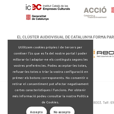
EL CLÚSTER AUDIOVISUAL DE CATALUNYA FORMA PAR
Utilitzem cookies pròpies i de tercers per
conèixer l’ús que es fa del nostre portal i poder
millorar-lo i adaptar-ne els continguts segons les
vostres preferències. Podeu acceptar-les totes,
refusar-les totes o triar la vostra configuració en
prémer els botons corresponents. No consentir o
retirar el consentiment pot afectar negativament
certes característiques i funcions. Per obtenir
més informació podeu consultar la nostra Política
de Cookies.
Via Laietana 32-34 4ª planta . Barcelona 08003. Telf: 6
Accepto
No accepto