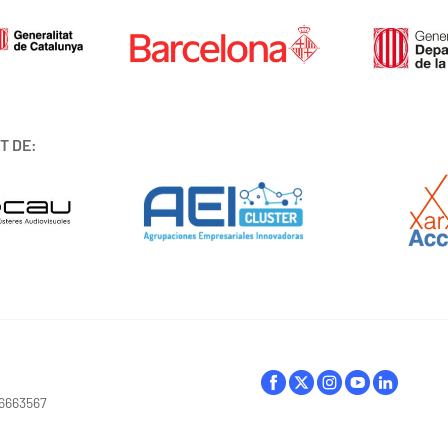
T DE:
16663567