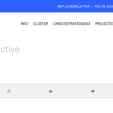
REP LA NEWSLETTER
FES-TE SOCI
INICI
CLÚSTER
LÍNIES ESTRATÈGIQUES
PROJECTE
ective