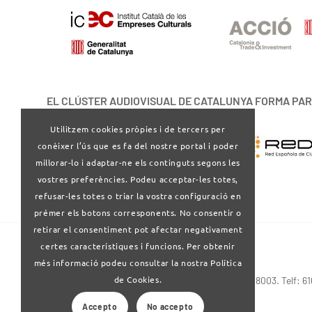
EL CLÚSTER AUDIOVISUAL DE CATALUNYA FORMA PAR
Utilitzem cookies pròpies i de tercers per
conèixer l’ús que es fa del nostre portal i poder
millorar-lo i adaptar-ne els continguts segons les
vostres preferències. Podeu acceptar-les totes,
refusar-les totes o triar la vostra configuració en
prémer els botons corresponents. No consentir o
retirar el consentiment pot afectar negativament
certes característiques i funcions. Per obtenir
més informació podeu consultar la nostra Política
de Cookies.
Via Laietana 32-34 4ª planta . Barcelona 08003. Telf: 6
Accepto
No accepto