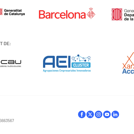
T DE:
16663567