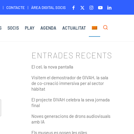
CONTACTE
ÀREA DIGITAL SOCIS
S
SOCIS
PLAY
AGENDA
ACTUALITAT
ENTRADES RECENTS
El cel, la nova pantalla
Visitem el demostrador de GIVAH, la sala
de co-creació immersiva per al sector
hàbitat
El projecte GIVAH celebra la seva jornada
final
Noves generacions de drons audiovisuals
amb IA
Els museus es posen les piles