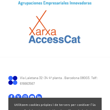
Via Laietana 32-34 4ª planta . Barcelona 08003. Telf:
616663567
Utilitzem cookies pròpies i de tercers per conèixer l’ús