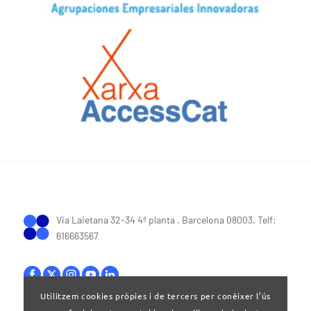
Via Laietana 32-34 4ª planta . Barcelona 08003. Telf:
616663567
Utilitzem cookies pròpies i de tercers per conèixer l’ús