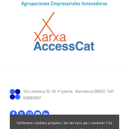
Via Laietana 32-34 4ª planta . Barcelona 08003. Telf:
616663567
Utilitzem cookies pròpies i de tercers per conèixer l’ús