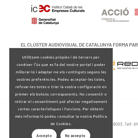
EL CLÚSTER AUDIOVISUAL DE CATALUNYA FORMA PAR
Utilitzem cookies pròpies i de tercers per
conèixer l’ús que es fa del nostre portal i poder
millorar-lo i adaptar-ne els continguts segons les
vostres preferències. Podeu acceptar-les totes,
refusar-les totes o triar la vostra configuració en
prémer els botons corresponents. No consentir o
retirar el consentiment pot afectar negativament
certes característiques i funcions. Per obtenir
més informació podeu consultar la nostra Política
de Cookies.
Via Laietana 32-34 4ª planta . Barcelona 08003. Telf: 6
Accepto
No accepto