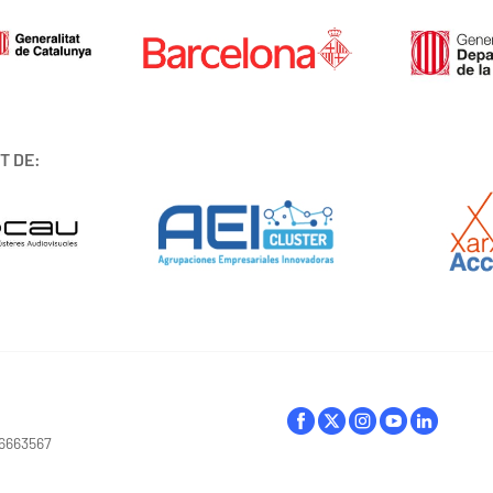
T DE:
16663567