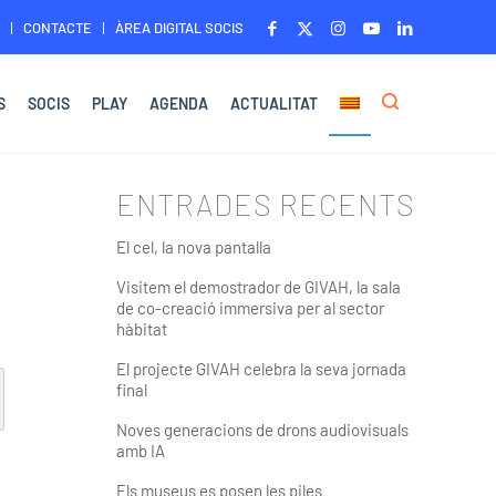
CONTACTE
ÀREA DIGITAL SOCIS
S
SOCIS
PLAY
AGENDA
ACTUALITAT
ENTRADES RECENTS
El cel, la nova pantalla
Visitem el demostrador de GIVAH, la sala
de co-creació immersiva per al sector
hàbitat
El projecte GIVAH celebra la seva jornada
final
Noves generacions de drons audiovisuals
amb IA
Els museus es posen les piles