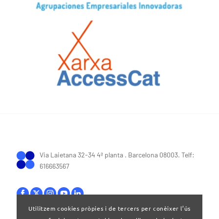
Via Laietana 32-34 4ª planta . Barcelona 08003. Telf:
616663567
Utilitzem cookies pròpies i de tercers per conèixer l’ús