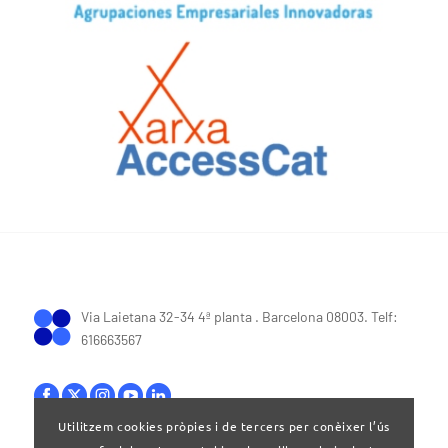
Via Laietana 32-34 4ª planta . Barcelona 08003. Telf:
616663567
Utilitzem cookies pròpies i de tercers per conèixer l’ús