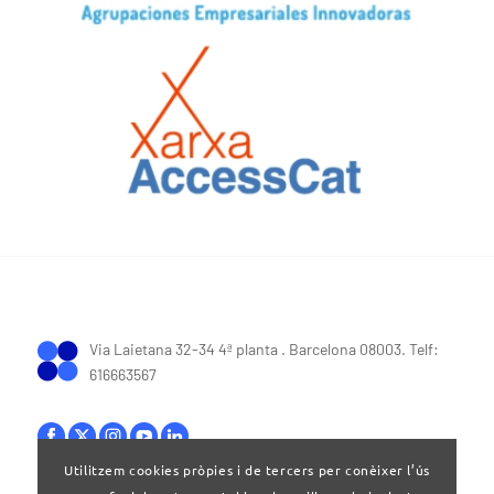
Via Laietana 32-34 4ª planta . Barcelona 08003. Telf:
616663567
Utilitzem cookies pròpies i de tercers per conèixer l’ús