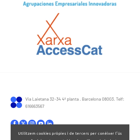
Via Laietana 32-34 4ª planta . Barcelona 08003. Telf:
616663567
Utilitzem cookies pròpies i de tercers per conèixer l’ús