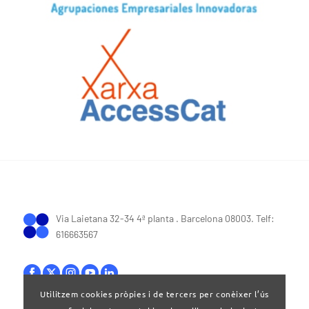
Via Laietana 32-34 4ª planta . Barcelona 08003. Telf:
616663567
Utilitzem cookies pròpies i de tercers per conèixer l’ús