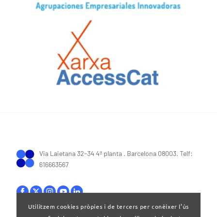
Via Laietana 32-34 4ª planta . Barcelona 08003. Telf:
616663567
Utilitzem cookies pròpies i de tercers per conèixer l’ús