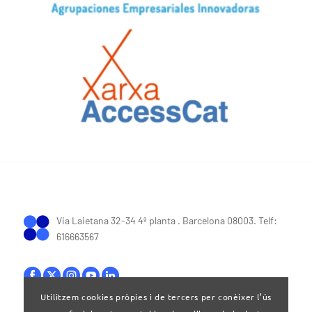
Via Laietana 32-34 4ª planta . Barcelona 08003. Telf:
616663567
Utilitzem cookies pròpies i de tercers per conèixer l’ús