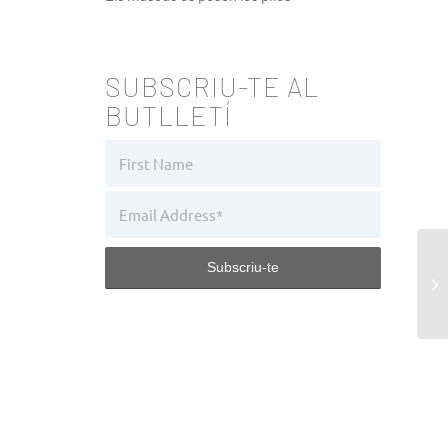
SUBSCRIU-TE AL
BUTLLETÍ
Op