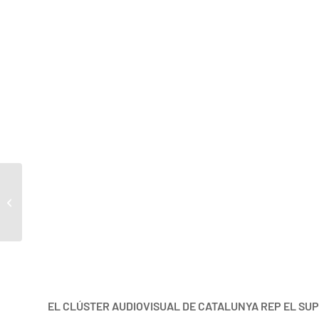
Tuhktú: Un misterio a través de la red
EL CLÚSTER AUDIOVISUAL DE CATALUNYA REP EL SUP