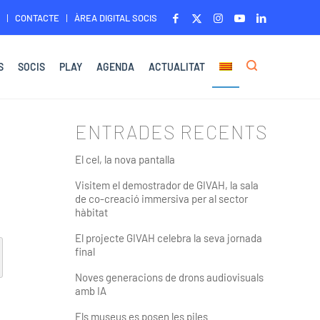
CONTACTE
ÀREA DIGITAL SOCIS
S
SOCIS
PLAY
AGENDA
ACTUALITAT
ENTRADES RECENTS
El cel, la nova pantalla
Visitem el demostrador de GIVAH, la sala
de co-creació immersiva per al sector
hàbitat
El projecte GIVAH celebra la seva jornada
final
Noves generacions de drons audiovisuals
amb IA
Els museus es posen les piles