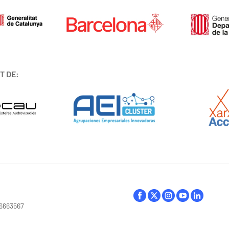
T DE:
16663567