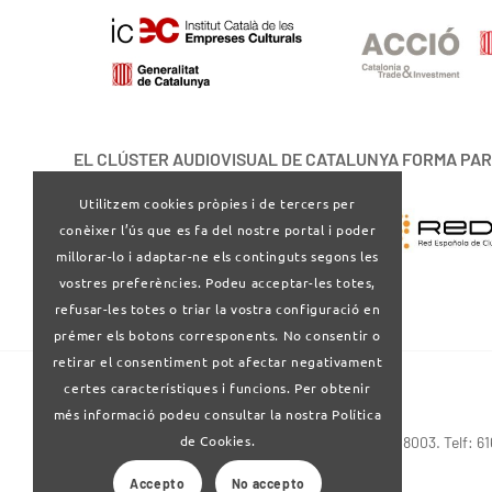
EL CLÚSTER AUDIOVISUAL DE CATALUNYA FORMA PAR
Utilitzem cookies pròpies i de tercers per
conèixer l’ús que es fa del nostre portal i poder
millorar-lo i adaptar-ne els continguts segons les
vostres preferències. Podeu acceptar-les totes,
refusar-les totes o triar la vostra configuració en
prémer els botons corresponents. No consentir o
retirar el consentiment pot afectar negativament
certes característiques i funcions. Per obtenir
més informació podeu consultar la nostra Política
de Cookies.
Via Laietana 32-34 4ª planta . Barcelona 08003. Telf: 6
Accepto
No accepto