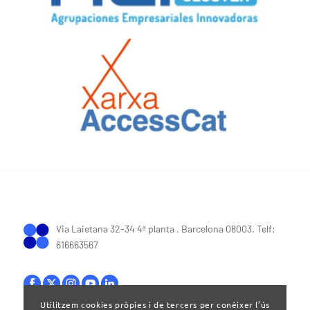
Via Laietana 32-34 4ª planta . Barcelona 08003. Telf:
616663567
Utilitzem cookies pròpies i de tercers per conèixer l’ús