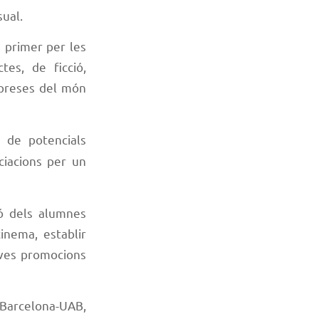
sual.
s primer per les
tes, de ficció,
mpreses del món
 de potencials
ociacions per un
ció dels alumnes
inema, establir
noves promocions
Barcelona-UAB,