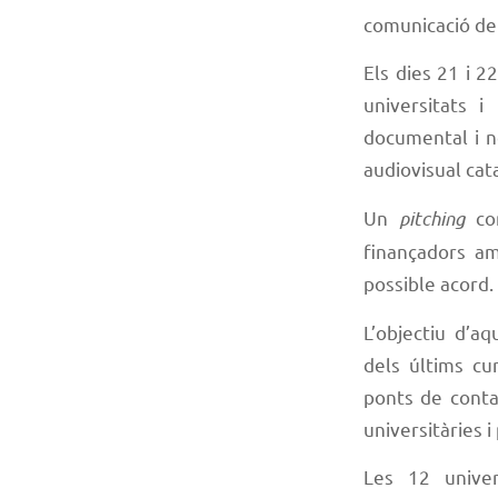
comunicació de 
Els dies 21 i 2
universitats i
documental i n
audiovisual cata
Un
pitching
con
finançadors amb
possible acord.
L’objectiu d’aq
dels últims cu
ponts de contac
universitàries 
Les 12 univer