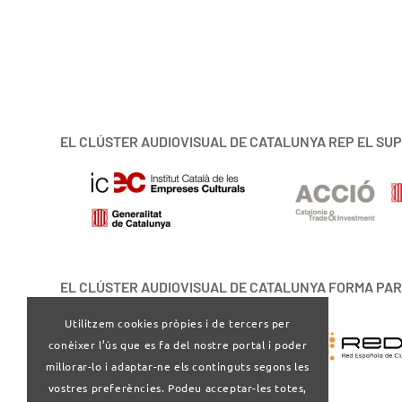
EL CLÚSTER AUDIOVISUAL DE CATALUNYA REP EL SUP
EL CLÚSTER AUDIOVISUAL DE CATALUNYA FORMA PAR
Utilitzem cookies pròpies i de tercers per
conèixer l’ús que es fa del nostre portal i poder
millorar-lo i adaptar-ne els continguts segons les
vostres preferències. Podeu acceptar-les totes,