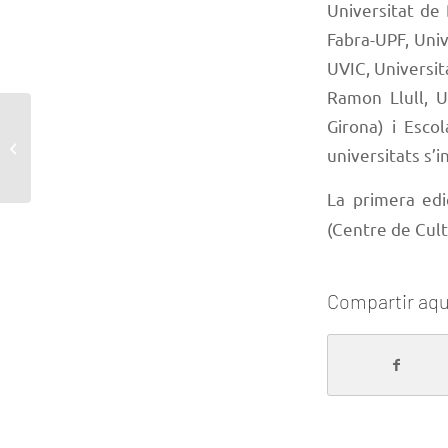
Universitat de
Fabra-UPF, Univ
UVIC, Universit
Ramon Llull, U
Girona) i Esco
Conveni amb Guionistes
universitats s’
Associats de Catalunya
La primera ed
(Centre de Cult
Compartir aqu