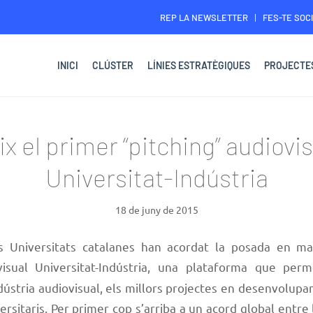
REP LA NEWSLETTER
FES-TE SOCI
INICI
CLÚSTER
LÍNIES ESTRATÈGIQUES
PROJECTE
x el primer “pitching” audiovi
Universitat-Indústria
18 de juny de 2015
es Universitats catalanes han acordat la posada en m
isual Universitat-Indústria, una plataforma que perm
dústria audiovisual, els millors projectes en desenvolup
ersitaris. Per primer cop s’arriba a un acord global entre 