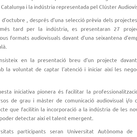
Catalunya i la indústria representada pel Clúster Audiovi
2 d’octubre , després d’una selecció prèvia dels projecte
 més tard per la indústria, es presentaran 27 projec
ous formats audiovisuals davant d’una seixantena d’e
là.
sisteix en la presentació breu d’un projecte davant
 la voluntat de captar l’atenció i iniciar així les neg
uesta iniciativa pionera és facilitar la professionalitza
rsos de grau i màster de comunicació audiovisual i/o c
te que facilitin la incorporació a la indústria de les 
i poder detectar així el talent emergent.
sitats participants seran Universitat Autònoma de 