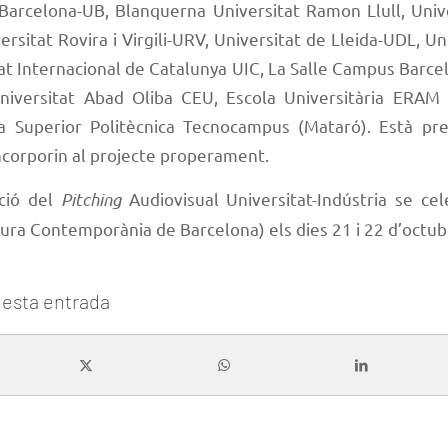
 Barcelona-UB, Blanquerna Universitat Ramon Llull, Uni
ersitat Rovira i Virgili-URV, Universitat de Lleida-UDL, Uni
at Internacional de Catalunya UIC, La Salle Campus Barce
niversitat Abad Oliba CEU, Escola Universitària ERAM 
la Superior Politècnica Tecnocampus (Mataró). Està pre
incorporin al projecte properament.
ició del
Pitching
Audiovisual Universitat-Indústria se ce
ura Contemporània de Barcelona) els dies 21 i 22 d’octub
esta entrada