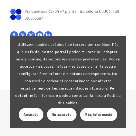
Via Laietana 32-34 4ª planta . Barcelona 08003. Telf:
616663567
Utilitzem cookies pròpies i de tercers per conèixer l’ús
que es fa del nostre portal i poder millorar-lo i adaptar-
Bases legals
|
Política de privacitat
ne els continguts segons les vostres preferències. Podeu
acceptar-les totes, refusar-les totes o triar la vostra
configuració en prémer els botons corresponents. No
consentir o retirar el consentiment pot afectar
negativament certes característiques i funcions. Per
obtenir més informació podeu consultar la nostra Política
© 2024 Clúster Audiovisual de Catalunya
de Cookies.
Accepto
No accepto
Més informació
Web desenvolupat per
La Saladeta