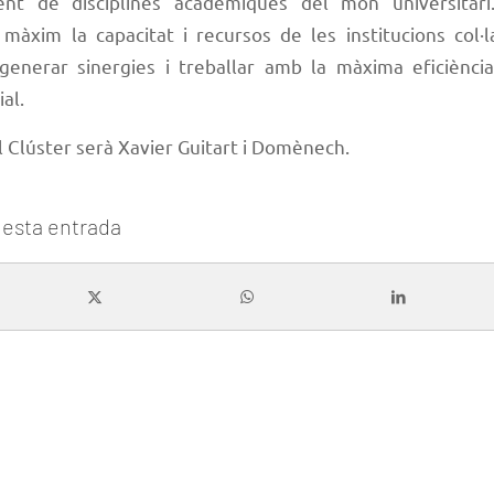
nt de disciplines acadèmiques del món universitari
l màxim la capacitat i recursos de les institucions col
 generar sinergies i treballar amb la màxima eficiència
ial.
l Clúster serà Xavier Guitart i Domènech.
esta entrada