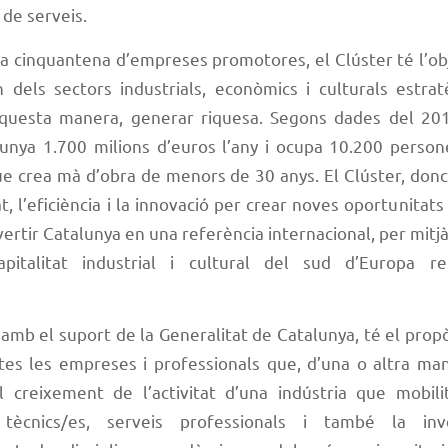
 de serveis.
a cinquantena d’empreses promotores, el Clúster té l’ob
n dels sectors industrials, econòmics i culturals estrat
aquesta manera, generar riquesa. Segons dades del 2010
lunya 1.700 milions d’euros l’any i ocupa 10.200 persone
ue crea mà d’obra de menors de 30 anys. El Clúster, donc
at, l’eficiència i la innovació per crear noves oportunitats
vertir Catalunya en una referència internacional, per mitj
pitalitat industrial i cultural del sud d’Europa r
r, amb el suport de la Generalitat de Catalunya, té el propò
otes les empreses i professionals que, d’una o altra ma
el creixement de l’activitat d’una indústria que mobilit
 tècnics/es, serveis professionals i també la inv