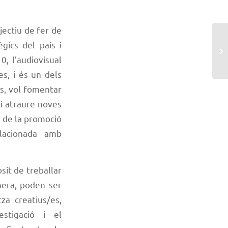
jectiu de fer de
ègics del país i
, l’audiovisual
s, i és un dels
s, vol fomentar
 i atraure noves
à de la promoció
elacionada amb
sit de treballar
nera, poden ser
za creatius/es,
estigació i el