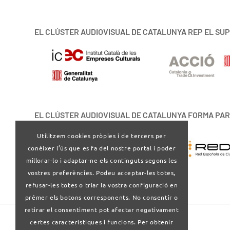
EL CLÚSTER AUDIOVISUAL DE CATALUNYA REP EL SUP
EL CLÚSTER AUDIOVISUAL DE CATALUNYA FORMA PAR
Utilitzem cookies pròpies i de tercers per
conèixer l’ús que es fa del nostre portal i poder
millorar-lo i adaptar-ne els continguts segons les
vostres preferències. Podeu acceptar-les totes,
refusar-les totes o triar la vostra configuració en
prémer els botons corresponents. No consentir o
retirar el consentiment pot afectar negativament
certes característiques i funcions. Per obtenir