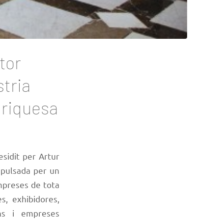
tor
stria
 riquesa
esidit per Artur
impulsada per un
mpreses de tota
s, exhibidores,
ons i empreses