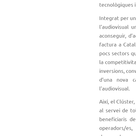
tecnològiques i
Integrat per un
l’audiovisual u
aconseguir, d’
factura a Cata
pocs sectors q
la competitivit
inversions, con
d’una nova ca
l’audiovisual.
Així, el Clúste
al servei de t
beneficiaris d
operadors/es,