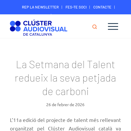
REP LA NEWSLETTER
FES-TE SOCI
CONTACTE
ÀREA DIGITAL SOCIS
La Setmana del Talent
redueix la seva petjada
de carboni
26 de febrer de 2026
L’11a edició del projecte de talent més rellevant
organitzat pel Clúster Audiovisual català va