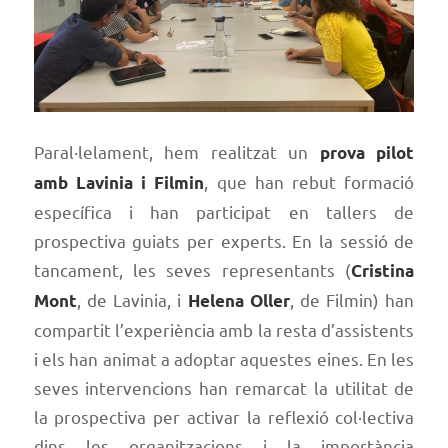
Paral·lelament, hem realitzat un
prova pilot
, que han rebut formació
amb Lavinia i Filmin
específica i han participat en tallers de
prospectiva guiats per experts. En la sessió de
tancament, les seves representants (
Cristina
, de Lavinia, i
, de Filmin) han
Mont
Helena Oller
compartit l’experiència amb la resta d’assistents
i els han animat a adoptar aquestes eines. En les
seves intervencions han remarcat la utilitat de
la prospectiva per activar la reflexió col·lectiva
dins les organitzacions i la importància