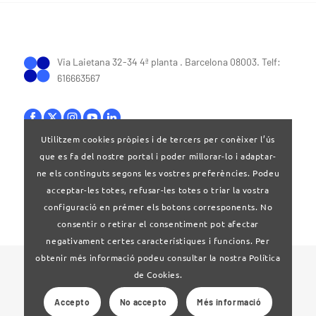
Via Laietana 32-34 4ª planta . Barcelona 08003. Telf:
616663567
Utilitzem cookies pròpies i de tercers per conèixer l’ús
que es fa del nostre portal i poder millorar-lo i adaptar-
Bases legals
|
Política de privacitat
ne els continguts segons les vostres preferències. Podeu
acceptar-les totes, refusar-les totes o triar la vostra
configuració en prémer els botons corresponents. No
consentir o retirar el consentiment pot afectar
negativament certes característiques i funcions. Per
obtenir més informació podeu consultar la nostra Política
© 2024 Clúster Audiovisual de Catalunya
de Cookies.
Accepto
No accepto
Més informació
Web desenvolupat per
La Saladeta