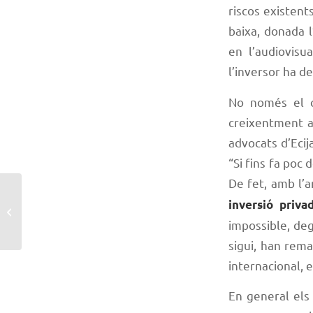
riscos existent
baixa, donada l
en l’audiovisu
l’inversor ha d
No només el c
creixentment a
advocats d’Ecij
“Si fins fa poc
De fet, amb l’a
Música i audiovisual,
inversió priva
noves narratives per a
impossible, deg
noves finestres
sigui, han rem
internacional, 
En general els