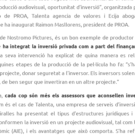
roducció audiovisual, oportunitat d’inversió”, organitzada
ció de PROA, Talenta agencia de valores i Ecija abog
ue ha inaugurat Raimon Masllorens, president de PROA.
 de Nostromo Pictures, és un bon exemple de productor 
e
ha integrat la inversió privada com a part del finanç
la seva intervenció ha explicat de quina manera es re
quines etapes de la producció de la pel·lícula ho fa: “s’h
 projecte, donar seguretat a l’inversor. Els inversors solen
é, de ben segur que invertiran en un altre projecte.”
a,
cada cop són més els assessors que aconsellen inve
om és el cas de Talenta, una empresa de serveis d’invers
iralles ha presentat el tipus d’estructures jurídiques i
nformen la inversió en un projecte audiovisual, tal com
mic (AIE), i els avantatges que això comporta. S’ha ref