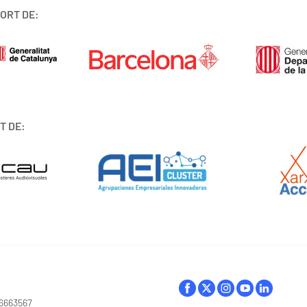
ORT DE:
T DE:
16663567