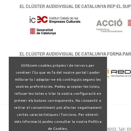
EL CLÚSTER AUDIOVISUAL DE CATALUNYA REP EL SUP
EL CLÚSTER AUDIOVISUAL DE CATALUNYA FORMA PAR
Utilitzem cookies pròpies i de tercers per
conèixer l’ús que es fa del nostre portal i poder
millorar-lo i adaptar-ne els continguts segons les
vostres preferències. Podeu acceptar-les totes,
refusar-les totes o triar la vostra configuració en
prémer els botons corresponents. No consentir o
retirar el consentiment pot afectar negativament
certes característiques i funcions. Per obtenir
més informació podeu consultar la nostra Política
de Cookies.
Via Laietana 32-34 4ª planta . Barcelona 08003. Telf: 6