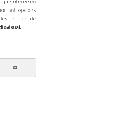
, que ofereixen
portant opcions
 des del punt de
iovisual.