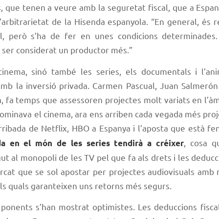
s, que tenen a veure amb la seguretat fiscal, que a Espa
’arbitrarietat de la Hisenda espanyola. “En general, és r
al, però s’ha de fer en unes condicions determinades
e ser considerat un productor més.”
inema, sinó també les series, els documentals i l’an
mb la inversió privada. Carmen Pascual, Juan Salmerón i
a, fa temps que assessoren projectes molt variats en l’àm
 dominava el cinema, ara ens arriben cada vegada més proj
rribada de Netflix, HBO a Espanya i l’aposta que està fe
, cosa q
da en el món de les series tendirà a créixer
ut al monopoli de les TV pel que fa als drets i les deducc
arcat que se sol apostar per projectes audiovisuals amb 
els quals garanteixen uns retorns més segurs.
 ponents s’han mostrat optimistes. Les deduccions fiscal