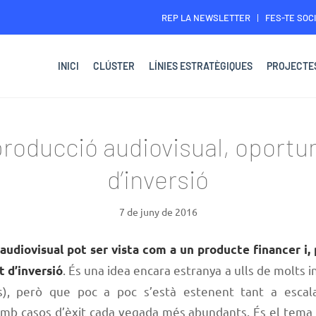
REP LA NEWSLETTER
FES-TE SOCI
INICI
CLÚSTER
LÍNIES ESTRATÈGIQUES
PROJECTE
producció audiovisual, oportun
d’inversió
7 de juny de 2016
audiovisual pot ser vista com a un producte financer i, 
. És una idea encara estranya a ulls de molts inv
t d’inversió
rs), però que poc a poc s’està estenent tant a escal
 amb casos d’èxit cada vegada més abundants. És el tema