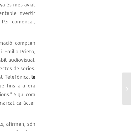
nya és més aviat
entable invertir
. Per començar,
imació compten
 Emilio Prieto,
bit audiovisual.
ectes de series.
nt Telefònica,
la
ue fins ara era
ions.” Sigui com
marcat caràcter
s, afirmen, són