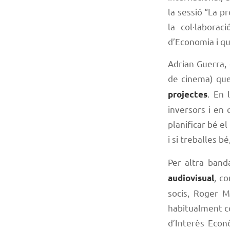
la sessió “La p
la col·labora
d’Economia i q
Adrian Guerra,
de cinema) qu
. En 
projectes
inversors i en 
planificar bé el
i si treballes b
Per altra band
, c
audiovisual
socis, Roger M
habitualment co
d’Interès Econò