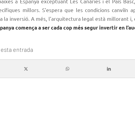
aixes a Espanya exceptuant Les Canàries i el País Basc
ecífiques millors. S’espera que les condicions canviïn a
a la inversió. A més, l’arquitectura legal està millorant i,
panya comença a ser cada cop més segur invertir en l’aud
esta entrada