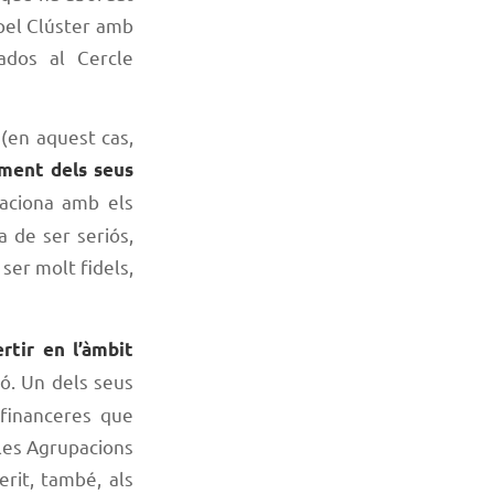
 pel Clúster amb
ados al Cercle
(en aquest cas,
ament dels seus
laciona amb els
a de ser seriós,
 ser molt fidels,
rtir en l’àmbit
ió. Un dels seus
 financeres que
 les Agrupacions
erit, també, als