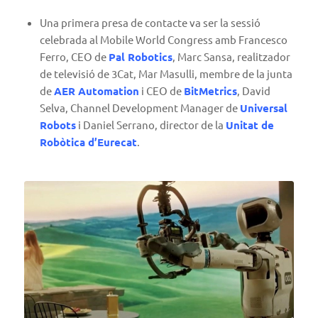
Una primera presa de contacte va ser la sessió
celebrada al Mobile World Congress amb Francesco
Ferro, CEO de
Pal Robotics
, Marc Sansa, realitzador
de televisió de 3Cat, Mar Masulli, membre de la junta
de
AER Automation
i CEO de
BitMetrics
, David
Selva, Channel Development Manager de
Universal
Robots
i Daniel Serrano, director de la
Unitat de
Robòtica d’Eurecat
.