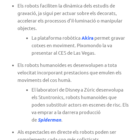
Els robots faciliten la dinàmica dels estudis de
gravació, ja sigui per actuar sobre els decorats,
accelerar els processos d’il·luminació o manipular
objectes.
La plataforma robòtica
Akira
permet gravar
cotxes en moviment. Pixomondo la va
presentar al CES de Las Vegas.
Els robots humanoides es desenvolupen a tota
velocitat incorporant prestacions que emulen els
moviments del cos humà.
El laboratori de Disney a Zúric desenvolupa
els
Stuntronics
, robots humanoides que
poden substituir actors en escenes de risc. Els
va emprar a la darrera producció
de
Spiderman
.
Als espectacles en directe els robots poden ser
complements cada cop més sofisticats.