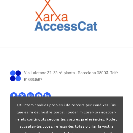
Via Laietana 32-34 4ª planta . Barcelona 08003. Telf:
616663567
Utilitzem cookies pròpies i de tercers per conèixer l’ús
que es fa del nostre portal i poder millorar-lo i adaptar-
Bases legals
|
Política de privacitat
ne els continguts segons les vostres preferències. Podeu
acceptar-les totes, refusar-les totes o triar la vostra