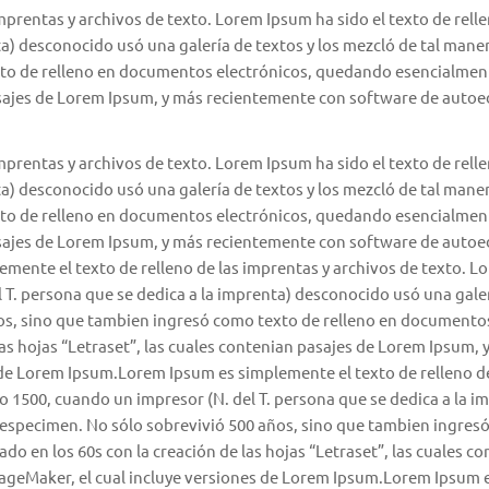
prentas y archivos de texto. Lorem Ipsum ha sido el texto de rell
ta) desconocido usó una galería de textos y los mezcló de tal mane
o de relleno en documentos electrónicos, quedando esencialmente i
pasajes de Lorem Ipsum, y más recientemente con software de auto
prentas y archivos de texto. Lorem Ipsum ha sido el texto de rell
ta) desconocido usó una galería de textos y los mezcló de tal mane
o de relleno en documentos electrónicos, quedando esencialmente i
pasajes de Lorem Ipsum, y más recientemente con software de auto
ente el texto de relleno de las imprentas y archivos de texto. Lor
 T. persona que se dedica a la imprenta) desconocido usó una galer
ños, sino que tambien ingresó como texto de relleno en documento
e las hojas “Letraset”, las cuales contenian pasajes de Lorem Ipsu
 de Lorem Ipsum.Lorem Ipsum es simplemente el texto de relleno de
año 1500, cuando un impresor (N. del T. persona que se dedica a la 
s especimen. No sólo sobrevivió 500 años, sino que tambien ingres
ado en los 60s con la creación de las hojas “Letraset”, las cuales
geMaker, el cual incluye versiones de Lorem Ipsum.Lorem Ipsum es