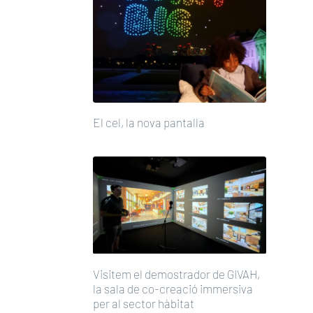
El cel, la nova pantalla
Visitem el demostrador de GIVAH,
la sala de co-creació immersiva
per al sector hàbitat