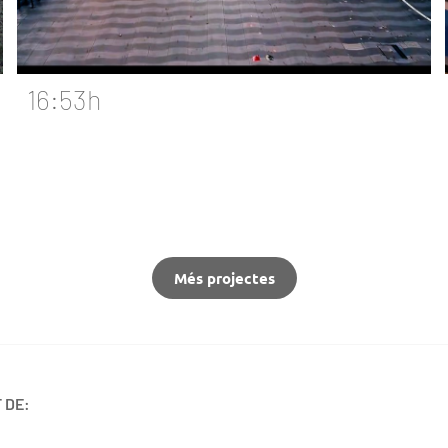
16:53h
Més projectes
 DE: