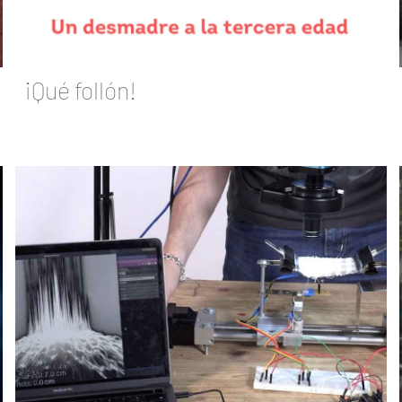
¡Qué follón!