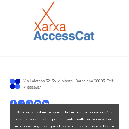
Via Laietana 32-34 4ª planta . Barcelona 08003. Telf:
616663567
Utilitzem cookies pròpies i de tercers per conèixer l’ús
que es fa del nostre portal i poder millorar-lo i adaptar-
Bases legals
|
Política de privacitat
ne els continguts segons les vostres preferències. Podeu